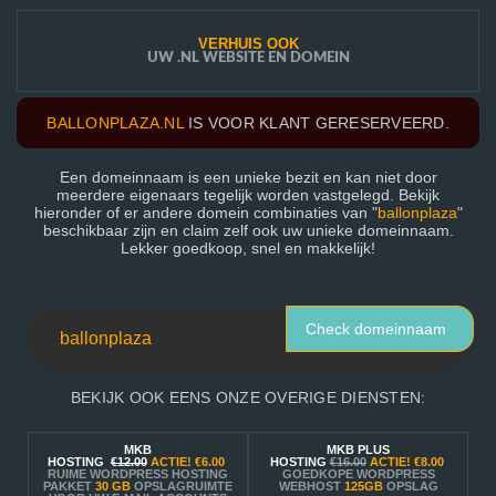
VERHUIS OOK
UW .NL WEBSITE EN DOMEIN
BALLONPLAZA.NL
IS VOOR KLANT GERESERVEERD.
Een domeinnaam is een unieke bezit en kan niet door
meerdere eigenaars tegelijk worden vastgelegd. Bekijk
hieronder of er andere domein combinaties van "
ballonplaza
"
beschikbaar zijn en claim zelf ook uw unieke domeinnaam.
Lekker goedkoop, snel en makkelijk!
Check domeinnaam
BEKIJK OOK EENS ONZE OVERIGE DIENSTEN:
MKB
MKB PLUS
HOSTING
€12.00
ACTIE!
€6.00
HOSTING
€16.00
ACTIE!
€8.00
RUIME WORDPRESS HOSTING
GOEDKOPE WORDPRESS
PAKKET
30 GB
OPSLAGRUIMTE
WEBHOST
125GB
OPSLAG